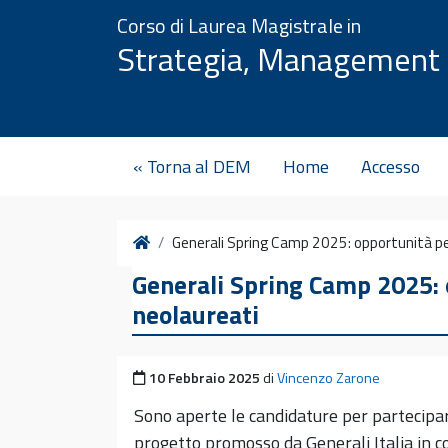
Vai al contenuto
Corso di Laurea Magistrale in
Strategia, Management 
« Torna al DEM
Home
Accesso
Home
Generali Spring Camp 2025: opportunità per
Generali Spring Camp 2025: o
neolaureati
Pubblicato il
10 Febbraio 2025
di
Vincenzo Zarone
Sono aperte le candidature per partecipa
progetto promosso da Generali Italia in col