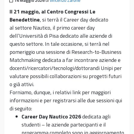
Pubblicato il
14 Maggio 2026
di
Vincenzo Zarone
Il 21 maggio, al Centro Congressi Le
Benedettine
,
si terrà il Career day dedicato
al settore Nautico, il primo career day
dell’Università di Pisa dedicato alle aziende di
questo settore. In tale occasione, si terrà nel
pomeriggio una sessione di Research-to-Business
Matchmaking dedicata a far incontrare aziende e
docenti/ricercatori/tecnologi/dottorandi Unipi per
valutare possibili collaborazioni su progetti futuri
o già attivi.
Forniamo, dunque, i relativi link per maggiori
informazioni e per registrarsi alle due sessioni qui
di seguito:
Career Day Nautico 2026
dedicata agli
studenti – le aziende partecipanti e il
programma completo sono in aggiornamento